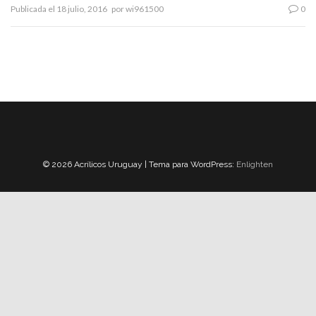
Publicada el
18 julio, 2016
por
wi961500
0
© 2026 Acrílicos Uruguay | Tema para WordPress:
Enlighten