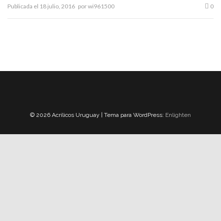
Publicada el
18 julio, 2016
por
wi961500
0
© 2026 Acrílicos Uruguay | Tema para WordPress:
Enlighten