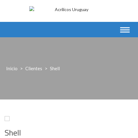
Saltar
al
contenido
Inicio
>
Clientes
>
Shell
Shell