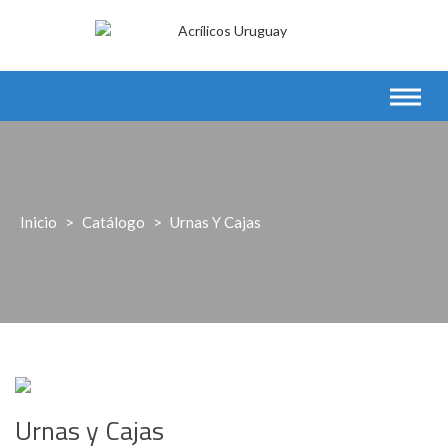
Saltar
al
contenido
Inicio
>
Catálogo
>
Urnas Y Cajas
Urnas y Cajas