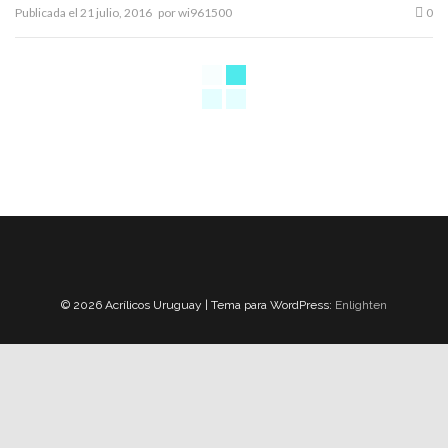
Publicada el
21 julio, 2016
por
wi961500
0
© 2026 Acrílicos Uruguay | Tema para WordPress:
Enlighten